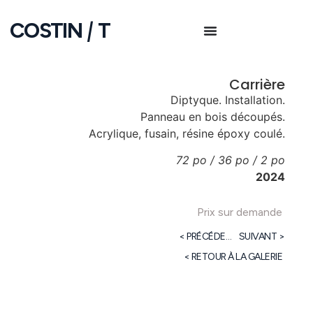
COSTIN
|
T
Carrière
Diptyque. Installation.
Panneau en bois découpés.
Acrylique, fusain, résine époxy coulé.
72
po
/ 36
po
/ 2
po
2024
Prix sur demande
< PRÉCÉDENTE
SUIVANT >
< RETOUR À LA GALERIE